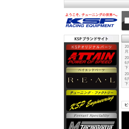
2
月
2
6
下
2
6
下