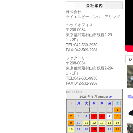
株式会社
ケイエスピーエンジニアリング
ヘッドオフィス
〒208-0034
東京都武蔵村山市残堀2-29-
1（2F）
TEL:042-569-2930
FAX:042-569-2981
ファクトリー
〒208-0034
東京都武蔵村山市残堀2-29-
1（1F）
TEL:042-531-9936
FAX:042-531-9937
schedule
2026 年 8 月 August
≫
日
月
火
水
木
金
土
1
2
3
4
5
6
7
8
9
10
11
12
13
14
15
16
17
18
19
20
21
22