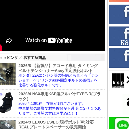
2026/8 【新製品】アコード専用 タイミング
ベルトテンショナーAssy固定強化ボルト
ホンダH22Aエンジン等の持病とも言える「テン
ショナーベアリングassy固定ボルトの破損」を
改善する強化ボルトです。
2026/4 NSX専用KSP製フルバケTYPE-R(ブラ
ック）
2026.4.10現在、在庫が1脚ございます。
中東情勢の影響で材料確保が不透明になりつつあ
ります。ご希望の方はお早めに！！
2024/9 LEXUS LS/LC(現行ボルト車)対応
REALプレートスペーサーの販売開始