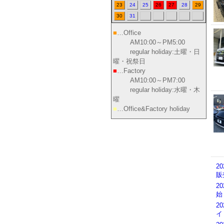
23
24
25
26
27
28
29
30
31
■
…Office
AM10:00～PM5:00
regular holiday:土曜・日
曜・祝祭日
■
…Factory
AM10:00～PM7:00
regular holiday:水曜・木
曜
■
…Office&Factory holiday
2
販
2
始
2
イ