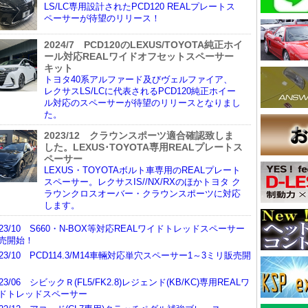
LS/LC専用設計されたPCD120 REALプレートス
ペーサーが待望のリリース！
2024/7 PCD120のLEXUS/TOYOTA純正ホイ
ール対応REALワイドオフセットスペーサー
キット
トヨタ40系アルファード及びヴェルファイア、
レクサスLS/LCに代表されるPCD120純正ホイー
ル対応のスペーサーが待望のリリースとなりまし
た。
2023/12 クラウンスポーツ適合確認致しま
した。LEXUS･TOYOTA専用REALプレートス
ペーサー
LEXUS・TOYOTAボルト車専用のREALプレート
スペーサー。レクサスIS//NX/RXのほかトヨタ ク
ラウンクロスオーバー・クラウンスポーツに対応
します。
023/10 S660・N-BOX等対応REALワイドトレッドスペーサー
売開始！
023/10 PCD114.3/M14車輛対応単穴スペーサー1～3ミリ販売開
023/06 シビックＲ(FL5/FK2.8)レジェンド(KB/KC)専用REALワ
ドトレッドスペーサー